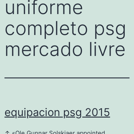
uniforme
completo psg
mercado livre
equipacion psg 2015
↑ «Ole Gunnar Solskjaer appointed