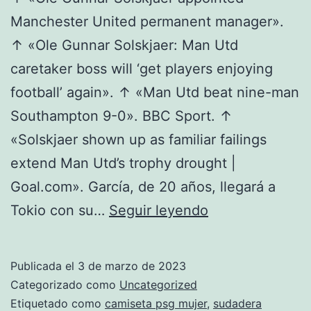
Manchester United permanent manager».
↑ «Ole Gunnar Solskjaer: Man Utd
caretaker boss will ‘get players enjoying
football’ again». ↑ «Man Utd beat nine-man
Southampton 9-0». BBC Sport. ↑
«Solskjaer shown up as familiar failings
extend Man Utd’s trophy drought |
Goal.com». García, de 20 años, llegará a
equipacion
Tokio con su…
Seguir leyendo
psg
2015
Publicada el
3 de marzo de 2023
Categorizado como
Uncategorized
Etiquetado como
camiseta psg mujer
,
sudadera