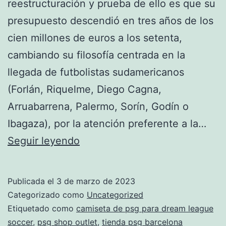
reestructuración y prueba de ello es que su
presupuesto descendió en tres años de los
cien millones de euros a los setenta,
cambiando su filosofía centrada en la
llegada de futbolistas sudamericanos
(Forlán, Riquelme, Diego Cagna,
Arruabarrena, Palermo, Sorín, Godín o
Ibagaza), por la atención preferente a la…
camiseta
Seguir leyendo
psg
portero
Publicada el
3 de marzo de 2023
2019
Categorizado como
Uncategorized
Etiquetado como
camiseta de psg para dream league
soccer
,
psg shop outlet
,
tienda psg barcelona