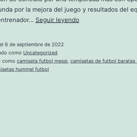
nda por la mejora del juego y resultados del e
camiseta
 entrenador…
Seguir leyendo
de
sudafrica
el
6 de septiembre de 2022
futbol
zado como
Uncategorized
do como
camiseta futbol messi
,
camisetas de futbol baratas
isetas hummel futbol