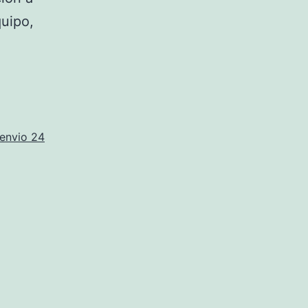
quipo,
 envio 24