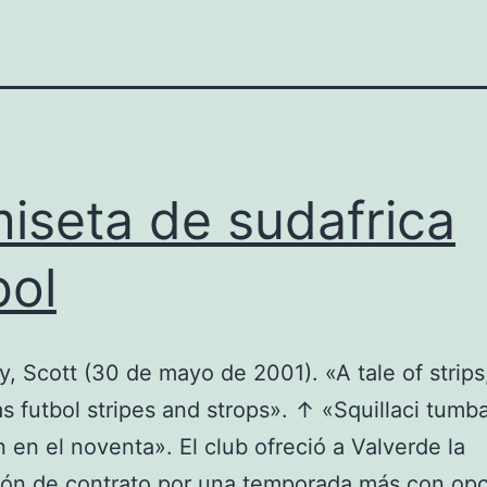
iseta de sudafrica
bol
, Scott (30 de mayo de 2001). «A tale of strips
s futbol stripes and strops». ↑ «Squillaci tumba
en el noventa». El club ofreció a Valverde la
ón de contrato por una temporada más con opc