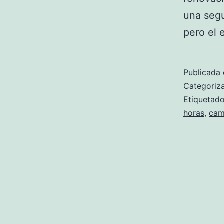
una segu
pero el
Publicada 
Categori
Etiqueta
horas
,
cam