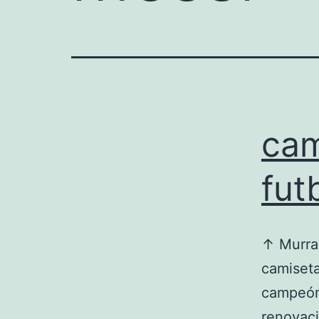
cam
fut
↑ Murray
camiseta
campeón 
renovaci