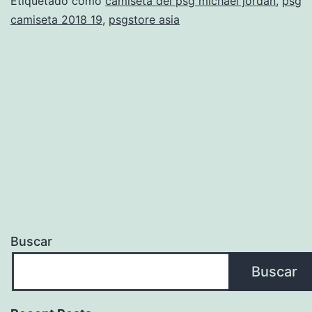
2020
Etiquetado como
camiseta del psg michael jordan
,
psg
camiseta 2018 19
,
psgstore asia
Buscar
Buscar