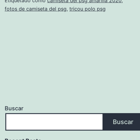
league
Etiquetado como
camiseta del psg amarilla 2020
,
fotos de camiseta del psg
,
tricou polo psg
Buscar
Buscar