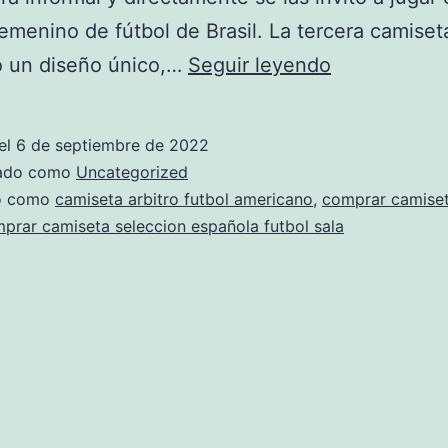
emenino de fútbol de Brasil. La tercera camiset
camiseta
ó un diseño único,…
Seguir leyendo
sudafrica
futbol
el
6 de septiembre de 2022
2019
zado como
Uncategorized
do como
camiseta arbitro futbol americano
,
comprar camiset
prar camiseta seleccion española futbol sala