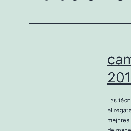
cam
20
Las técn
el regat
mejores 
de maner