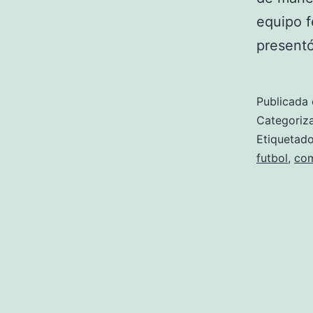
equipo f
present
Publicada 
Categori
Etiqueta
futbol
,
com