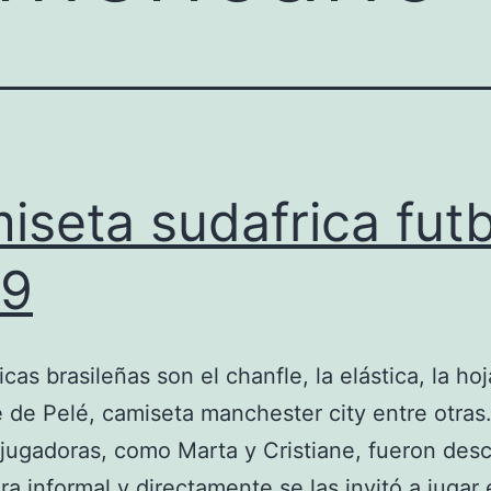
iseta sudafrica futb
19
icas brasileñas son el chanfle, la elástica, la ho
e de Pelé, camiseta manchester city entre otras
jugadoras, como Marta y Cristiane, fueron desc
a informal y directamente se las invitó a jugar 