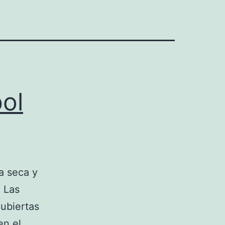
ol
ja seca y
. Las
ubiertas
en el