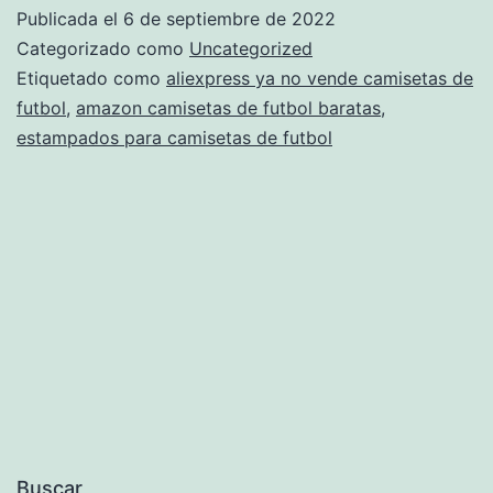
futbol
Publicada el
6 de septiembre de 2022
baratas
Categorizado como
Uncategorized
milanuncios
Etiquetado como
aliexpress ya no vende camisetas de
futbol
,
amazon camisetas de futbol baratas
,
estampados para camisetas de futbol
Buscar