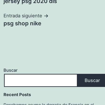
jersey psg 2020 dls
de
entradas
Entrada siguiente
psg shop nike
Buscar
Buscar
Recent Posts
Deschamps asume la derrota de Francia en el