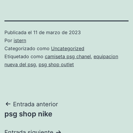
Publicada el
11 de marzo de 2023
Por
istern
Categorizado como
Uncategorized
Etiquetado como
camiseta psg chanel
,
equipacion
nueva del psg
,
psg shop outlet
Navegación
Entrada anterior
psg shop nike
de
entradas
Entrada siguiente