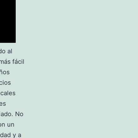
do al
más fácil
eños
cios
ocales
es
iado. No
on un
idad y a