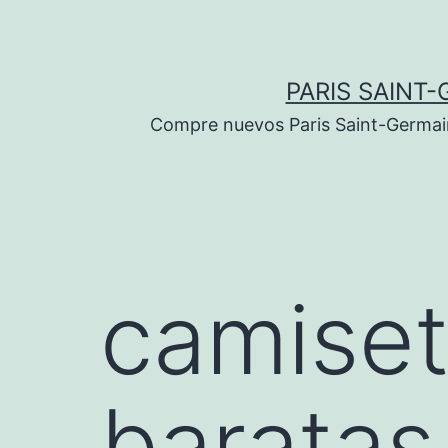
Saltar
al
contenido
PARIS SAINT-
Compre nuevos Paris Saint-Germain 
camise
baratas