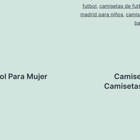
futbol
,
camisetas de futb
madrid para niños
,
camis
ba
l Para Mujer
Camise
Camisetas