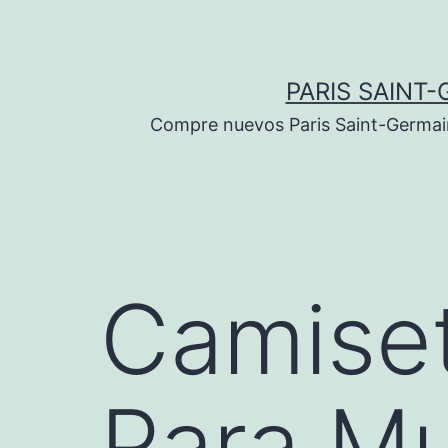
Saltar
al
contenido
PARIS SAINT-
Compre nuevos Paris Saint-Germain 
Camiset
Para Mu