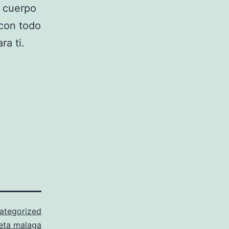
 cuerpo
 con todo
a ti.
ategorized
eta malaga