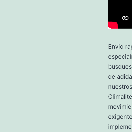
Envio ra
especial
busques 
de adida
nuestros
Climalit
movimie
exigente
implemen