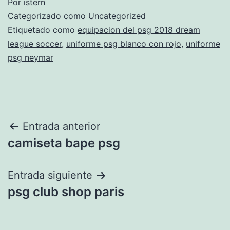
Por
istern
Categorizado como
Uncategorized
Etiquetado como
equipacion del psg 2018 dream
league soccer
,
uniforme psg blanco con rojo
,
uniforme
psg neymar
Navegación
Entrada anterior
camiseta bape psg
de
entradas
Entrada siguiente
psg club shop paris